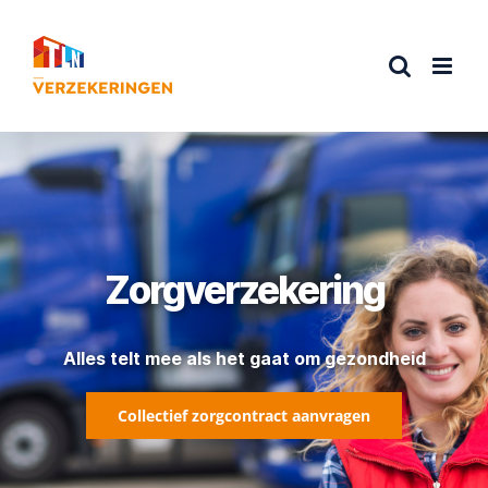
Ga
naar
inhoud
Zorgverzekering
Alles telt mee als het gaat om gezondheid
Collectief zorgcontract aanvragen