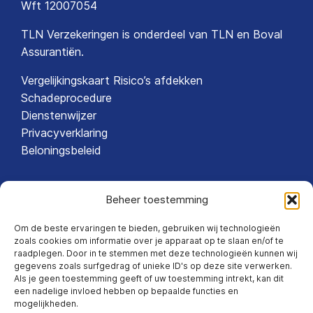
Wft 12007054
TLN Verzekeringen is onderdeel van
TLN
en
Boval
Assurantiën
.
Vergelijkingskaart Risico’s afdekken
Schadeprocedure
Dienstenwijzer
Privacyverklaring
Beloningsbeleid
Beheer toestemming
Om de beste ervaringen te bieden, gebruiken wij technologieën
TLN VOLGEN
zoals cookies om informatie over je apparaat op te slaan en/of te
raadplegen. Door in te stemmen met deze technologieën kunnen wij
gegevens zoals surfgedrag of unieke ID's op deze site verwerken.
Als je geen toestemming geeft of uw toestemming intrekt, kan dit
een nadelige invloed hebben op bepaalde functies en
mogelijkheden.