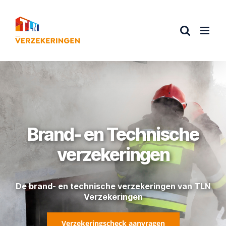
Ga
naar
inhoud
Brand- en Technische
verzekeringen
De brand- en technische verzekeringen van TLN
Verzekeringen
Verzekeringscheck aanvragen