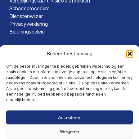
Vergelijkingskaart Risico’s afdekken
Schadeprocedure
Dienstenwijzer
Privacyverklaring
Beloningsbeleid
Beheer toestemming
Om de beste ervaringen te bieden, gebruiken wij technologieën
TLN VOLGEN
zoals cookies om informatie over je apparaat op te slaan en/of te
raadplegen. Door in te stemmen met deze technologieën kunnen wij
gegevens zoals surfgedrag of unieke ID's op deze site verwerken.
Als je geen toestemming geeft of uw toestemming intrekt, kan dit
een nadelige invloed hebben op bepaalde functies en
mogelijkheden.
Accepteren
Weigeren
© 2026 TLN Verzekeringen |
Privacyverklaring
|